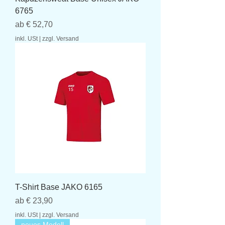
6765
Sale-Preis
ab
€ 52,70
inkl. USt
|
zzgl. Versand
T-Shirt Base JAKO 6165
Sale-Preis
ab
€ 23,90
inkl. USt
|
zzgl. Versand
neues Modell