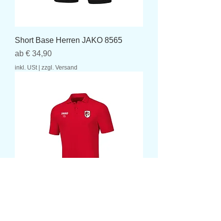
Short Base Herren JAKO 8565
Sale-Preis
ab
€ 34,90
inkl. USt
|
zzgl. Versand
Polo Base JAKO 6365