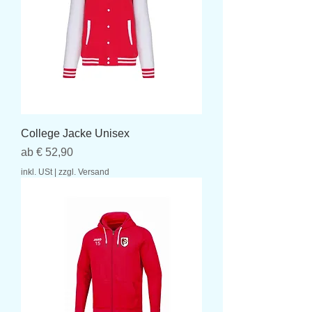
College Jacke Unisex
Sale-Preis
ab
€ 52,90
inkl. USt
|
zzgl. Versand