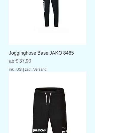
Jogginghose Base JAKO 8465
Sale-Preis
ab
€ 37,90
inkl. USt
|
zzgl. Versand