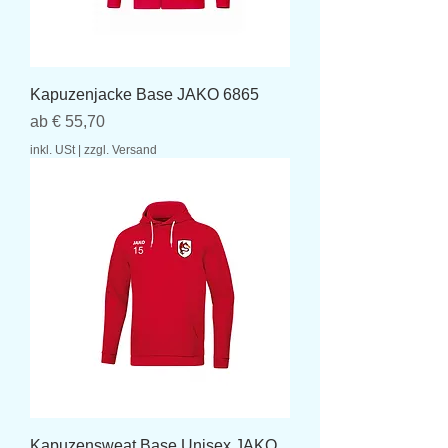
Kapuzenjacke Base JAKO 6865
Sale-Preis
ab
€ 55,70
inkl. USt
|
zzgl. Versand
Kapuzensweat Base Unisex JAKO