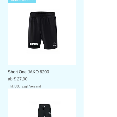
Short One JAKO 6200
Sale-Preis
ab
€ 27,90
inkl. USt
|
zzgl. Versand