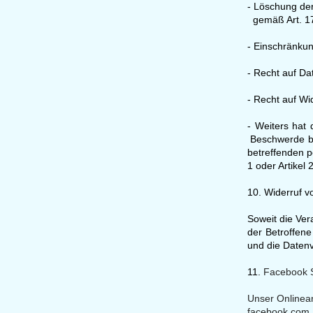
- Löschung de
gemäß Art. 1
- Einschränku
- Recht auf D
- Recht auf W
- Weiters hat
Beschwerde bei
betreffenden 
1 oder Artikel
10. Widerruf v
Soweit die Ver
der Betroffene
und die Datenv
11.
Facebook S
Unser Onlinean
facebook.com,