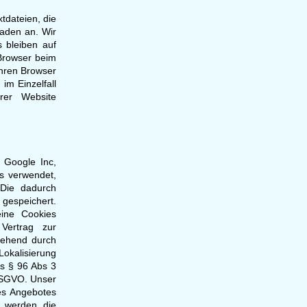
tdateien, die
haden an. Wir
s bleiben auf
 Browser beim
hren Browser
im Einzelfall
rer Website
 Google Inc,
s verwendet,
 Die dadurch
 gespeichert.
eine Cookies
Vertrag zur
gehend durch
okalisierung
es § 96 Abs 3
 DSGVO. Unser
es Angebotes
, werden die