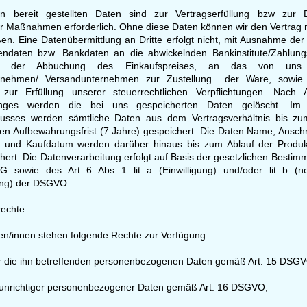
n bereit gestellten Daten sind zur Vertragserfüllung bzw zur 
er Maßnahmen erforderlich. Ohne diese Daten können wir den Vertrag 
ßen. Eine Datenübermittlung an Dritte erfolgt nicht, mit Ausnahme der
tendaten bzw. Bankdaten an die abwickelnden Bankinstitute/Zahlungs
 der Abbuchung des Einkaufspreises, an das von uns b
ernehmen/ Versandunternehmen zur Zustellung der Ware, sowie
 zur Erfüllung unserer steuerrechtlichen Verpflichtungen. Nach
anges werden die bei uns gespeicherten Daten gelöscht. Im 
lusses werden sämtliche Daten aus dem Vertragsverhältnis bis zu
hen Aufbewahrungsfrist (7 Jahre) gespeichert. Die Daten Name, Anschri
g“ und Kaufdatum werden darüber hinaus bis zum Ablauf der Produk
hert. Die Datenverarbeitung erfolgt auf Basis der gesetzlichen Besti
 sowie des Art 6 Abs 1 lit a (Einwilligung) und/oder lit b (n
lung) der DSGVO.
rechte
n/innen stehen folgende Rechte zur Verfügung:
er die ihn betreffenden personenbezogenen Daten gemäß Art. 15 DSG
g unrichtiger personenbezogener Daten gemäß Art. 16 DSGVO;