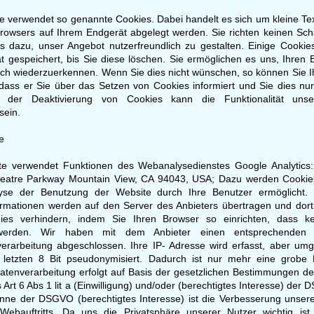
 verwendet so genannte Cookies. Dabei handelt es sich um kleine Tex
Browsers auf Ihrem Endgerät abgelegt werden. Sie richten keinen Sc
s dazu, unser Angebot nutzerfreundlich zu gestalten. Einige Cookie
 gespeichert, bis Sie diese löschen. Sie ermöglichen es uns, Ihren
ch wiederzuerkennen. Wenn Sie dies nicht wünschen, so können Sie I
 dass er Sie über das Setzen von Cookies informiert und Sie dies nur 
i der Deaktivierung von Cookies kann die Funktionalität unse
sein.
e
e verwendet Funktionen des Webanalysedienstes Google Analytics:
eatre Parkway Mountain View, CA 94043, USA; Dazu werden Cookie
lyse der Benutzung der Website durch Ihre Benutzer ermöglicht.
ormationen werden auf den Server des Anbieters übertragen und dort
ies verhindern, indem Sie Ihren Browser so einrichten, dass k
 werden. Wir haben mit dem Anbieter einen entsprechenden 
verarbeitung abgeschlossen. Ihre IP- Adresse wird erfasst, aber um
letzten 8 Bit pseudonymisiert. Dadurch ist nur mehr eine grobe L
atenverarbeitung erfolgt auf Basis der gesetzlichen Bestimmungen d
Art 6 Abs 1 lit a (Einwilligung) und/oder (berechtigtes Interesse) der
inne der DSGVO (berechtigtes Interesse) ist die Verbesserung unser
ebauftritts. Da uns die Privatsphäre unserer Nutzer wichtig ist