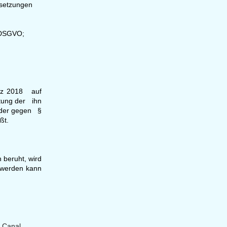
ssetzungen
8 DSGVO;
etz 2018 auf
itung der ihn
oder gegen §
ßt.
 beruht, wird
n werden kann
d Canal