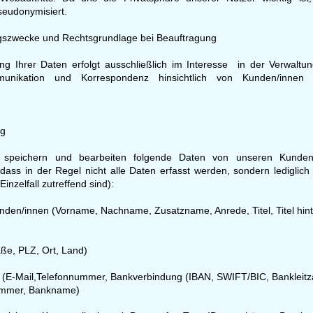
seudonymisiert.
ngszwecke und Rechtsgrundlage bei Beauftragung
ung Ihrer Daten erfolgt ausschließlich im Interesse in der Verwalt
nikation und Korrespondenz hinsichtlich von Kunden/innen 
ng
, speichern und bearbeiten folgende Daten von unseren Kunden/
dass in der Regel nicht alle Daten erfasst werden, sondern lediglich 
Einzelfall zutreffend sind):
nden/innen (Vorname, Nachname, Zusatzname, Anrede, Titel, Titel hin
aße, PLZ, Ort, Land)
 (
E-Mail,Telefonnummer, Bankverbindung (IBAN, SWIFT/BIC, Bankleitz
mmer, Bankname
)