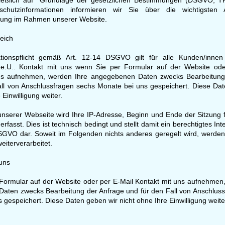
ließlich auf Grundlage der gesetzlichen Bestimmungen (DSGVO, T
schutzinformationen informieren wir Sie über die wichtigsten
tung im Rahmen unserer Website.
eich
ationspflicht gemäß Art. 12-14 DSGVO gilt für alle Kunden/inne
 e.U.. Kontakt mit uns wenn Sie per Formular auf der Website ode
ns aufnehmen, werden Ihre angegebenen Daten zwecks Bearbeitung
all von Anschlussfragen sechs Monate bei uns gespeichert. Diese Da
 Einwilligung weiter.
nserer Webseite wird Ihre IP-Adresse, Beginn und Ende der Sitzung 
erfasst. Dies ist technisch bedingt und stellt damit ein berechtigtes Int
DSGVO dar. Soweit im Folgenden nichts anderes geregelt wird, werde
eiterverarbeitet.
 uns
Formular auf der Website oder per E-Mail Kontakt mit uns aufnehmen
aten zwecks Bearbeitung der Anfrage und für den Fall von Anschluss
 gespeichert. Diese Daten geben wir nicht ohne Ihre Einwilligung weite