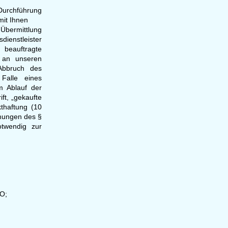
Durchführung
mit Ihnen
 Übermittlung
dienstleister
eauftragte
 an unseren
 Abbruch des
Falle eines
m Ablauf der
ft, „gekaufte
thaftung (10
mmungen des §
otwendig zur
VO;