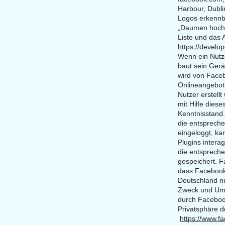
Harbour, Dubli
Logos erkennba
„Daumen hoch“
Liste und das 
https://develo
Wenn ein Nutze
baut sein Gerä
wird von Faceb
Onlineangebot
Nutzer erstell
mit Hilfe dies
Kenntnisstand
die entspreche
eingeloggt, k
Plugins intera
die entspreche
gespeichert. Fa
dass Facebook 
Deutschland nu
Zweck und Umf
durch Faceboo
Privatsphäre 
https://www.f