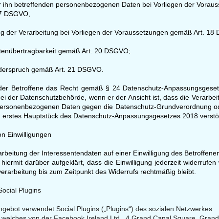
r ihn betreffenden personenbezogenen Daten bei Vorliegen der Vorau
7 DSGVO;
ng der Verarbeitung bei Vorliegen der Voraussetzungen gemäß Art. 1
atenübertragbarkeit gemäß Art. 20 DSGVO;
iderspruch gemäß Art. 21 DSGVO.
 der Betroffene das Recht gemäß § 24 Datenschutz-Anpassungsges
 der Datenschutzbehörde, wenn er der Ansicht ist, dass die Verarbe
personenbezogenen Daten gegen die Datenschutz-Grundverordnung 
 2 erstes Hauptstück des Datenschutz-Anpassungsgesetzes 2018 verstö
on Einwilligungen
arbeitung der Interessentendaten auf einer Einwilligung des Betroffenen
 hiermit darüber aufgeklärt, dass die Einwilligung jederzeit widerrufe
erarbeitung bis zum Zeitpunkt des Widerrufs rechtmäßig bleibt.
ocial Plugins
gebot verwendet Social Plugins („Plugins“) des sozialen Netzwerkes
 welches von der Facebook Ireland Ltd., 4 Grand Canal Square, Gran