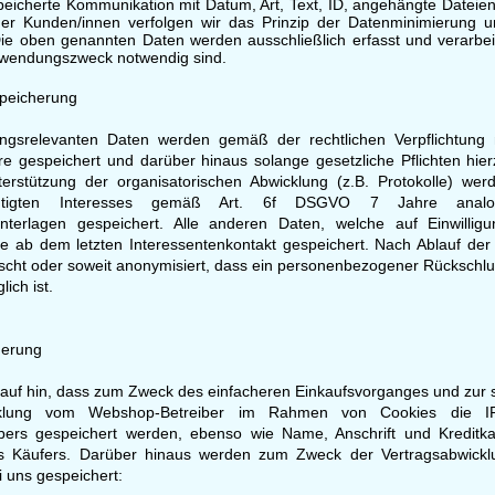
speicherte Kommunikation mit Datum, Art, Text, ID, angehängte Date
er Kunden/innen verfolgen wir das Prinzip der Datenminimierung u
ie oben genannten Daten werden ausschließlich erfasst und verarbe
erwendungszweck notwendig sind.
Speicherung
ungsrelevanten Daten werden gemäß der rechtlichen Verpflichtung 
 gespeichert und darüber hinaus solange gesetzliche Pflichten hier
erstützung der organisatorischen Abwicklung (z.B. Protokolle) wer
chtigten Interesses gemäß Art. 6f DSGVO 7 Jahre ana
nterlagen gespeichert. Alle anderen Daten, welche auf Einwilligu
e ab dem letzten Interessentenkontakt gespeichert. Nach Ablauf der
öscht oder soweit anonymisiert, dass ein personenbezogener Rückschl
ich ist.
herung
rauf hin, dass zum Zweck des einfacheren Einkaufsvorganges und zur 
icklung vom Webshop-Betreiber im Rahmen von Cookies die I
bers gespeichert werden, ebenso wie Name, Anschrift und Kreditk
s Käufers. Darüber hinaus werden zum Zweck der Vertragsabwickl
 uns gespeichert: