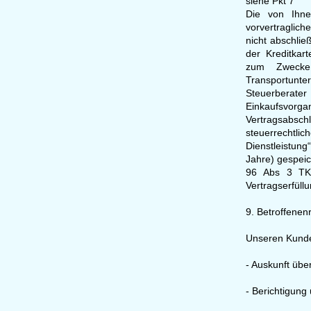
siehe Pkt 7
Die von Ihne
vorvertraglich
nicht abschlie
der Kreditkar
zum Zwecke
Transportunt
Steuerberater
Einkaufsvorg
Vertragsabsch
steuerrechtlic
Dienstleistun
Jahre) gespeic
96 Abs 3 TKG
Vertragserfül
9. Betroffenen
Unseren Kunde
- Auskunft üb
- Berichtigun