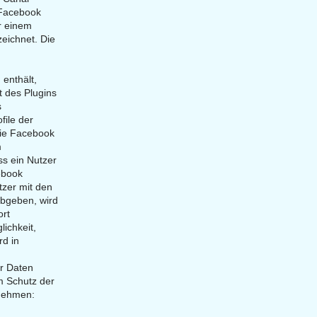
 Facebook
er einem
eichnet. Die
 enthält,
t des Plugins
s
ile der
die Facebook
m
ss ein Nutzer
ebook
zer mit den
abgeben, wird
ort
lichkeit,
rd in
r Daten
m Schutz der
tnehmen: