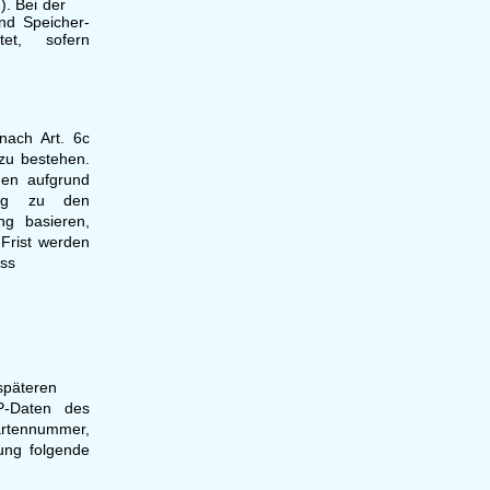
ien). Bei der
nd Speicher-
itet, sofern
nach Art. 6c
zu bestehen.
den aufgrund
log zu den
ng basieren,
 Frist werden
uss
späteren
P-Daten des
artennummer,
ung folgende