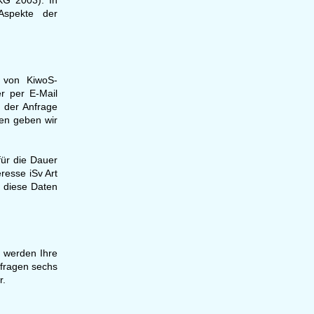
KG 2003). In
 Aspekte der
n von KiwoS-
r per E-Mail
 der Anfrage
ten geben wir
für die Dauer
eresse iSv Art
n diese Daten
, werden Ihre
fragen sechs
r.