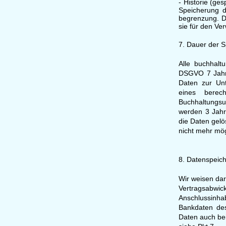
- Historie (ge
Speicherung d
begrenzung. D
sie für den V
7. Dauer der 
Alle buchhalt
DSGVO 7 Jahre
Daten zur Unt
eines bere
Buchhaltungsu
werden 3 Jahr
die Daten gel
nicht mehr mögl
8. Datenspeic
Wir weisen da
Vertragsabw
Anschlussinha
Bankdaten de
Daten auch bei