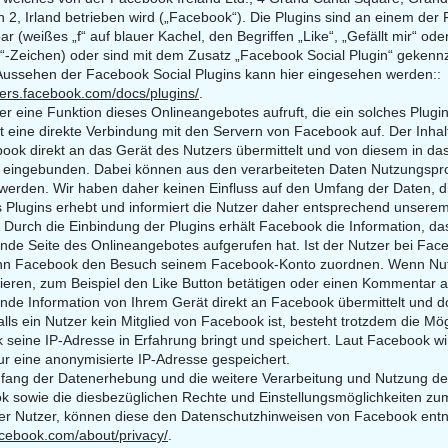
n 2, Irland betrieben wird („Facebook“). Die Plugins sind an einem der
r (weißes „f“ auf blauer Kachel, den Begriffen „Like“, „Gefällt mir“ od
-Zeichen) oder sind mit dem Zusatz „Facebook Social Plugin“ gekennz
Aussehen der Facebook Social Plugins kann hier eingesehen w
erden::
pers.facebook.com/docs/plugins/
.
r eine Funktion dieses Onlineangebotes aufruft, die ein solches Plugin
t eine direkte Verbindung mit den Servern von Facebook auf. Der Inhal
ook direkt an das Gerät des Nutzers übermittelt und von diesem in da
 eingebunden. Dabei können aus den verarbeiteten Daten Nutzungsprof
t werden. Wir haben daher keinen Einfluss auf den Umfang der Daten, 
es Plugins erhebt und informiert die Nutzer daher entsprechend unsere
.
Durch die Einbindung der Plugins erhält Facebook die Information, da
nde Seite des Onlineangebotes aufgerufen hat. Ist der Nutzer bei Fac
ann Facebook den Besuch seinem Facebook-Konto zuordnen. Wenn Nut
gieren, zum Beispiel den Like Button betätigen oder einen Kommentar 
nde Information von Ihrem Gerät direkt an Facebook übermittelt und d
lls ein Nutzer kein Mitglied von Facebook ist, besteht trotzdem die Mög
seine IP-Adresse in Erfahrung bringt und speichert. Laut Facebook wi
r eine anonymisierte IP-Adresse gespeichert.
ang der Datenerhebung und die weitere Verarbeitung und Nutzung de
k sowie die diesbezüglichen Rechte und Einstellungsmöglichkeiten zu
der Nutzer, können diese den Datenschutzhinweisen von Facebook en
acebook.com/about/privacy/
.