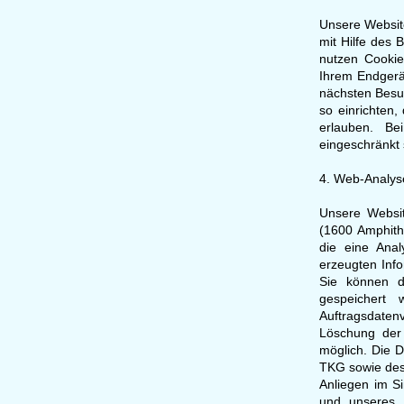
Unsere Website
mit Hilfe des 
nutzen Cookie
Ihrem Endgerät
nächsten Besu
so einrichten,
erlauben. Be
eingeschränkt 
4. Web-Analys
Unsere Websit
(1600 Amphith
die eine Ana
erzeugten Inf
Sie können d
gespeichert
Auftragsdaten
Löschung der 
möglich. Die D
TKG sowie des 
Anliegen im S
und unseres W