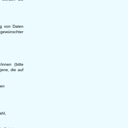
ung von Daten
gewünschter
innen (bitte
jene, die auf
ten
ahl,