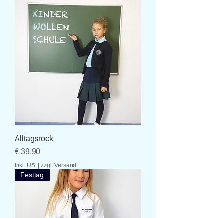
Alltagsrock
Preis
€ 39,90
inkl. USt
|
zzgl. Versand
Festtag