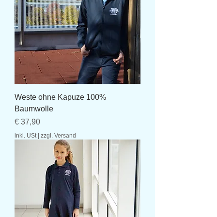
Weste ohne Kapuze 100%
Baumwolle
Preis
€ 37,90
inkl. USt
|
zzgl. Versand