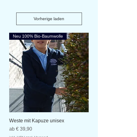
Vorherige laden
Neu 100% Bio-Baumwolle
Weste mit Kapuze unisex
Sale-Preis
ab
€ 39,90