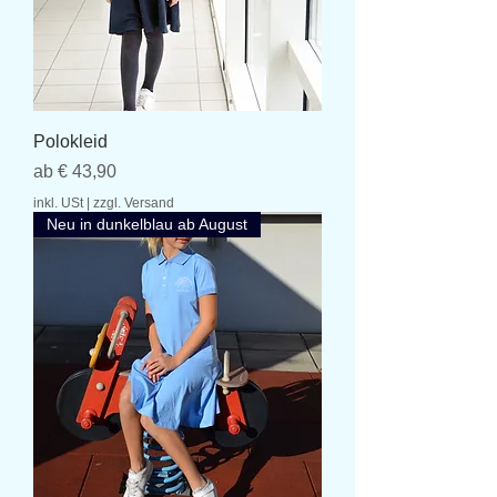
Polokleid
Sale-Preis
ab
€ 43,90
inkl. USt
|
zzgl. Versand
Neu in dunkelblau ab August