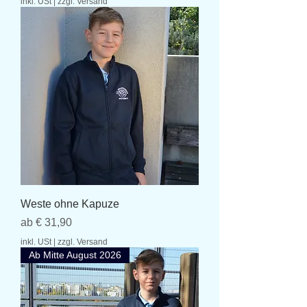
inkl. USt
|
zzgl. Versand
Weste ohne Kapuze
Sale-Preis
ab
€ 31,90
inkl. USt
|
zzgl. Versand
Ab Mitte August 2026