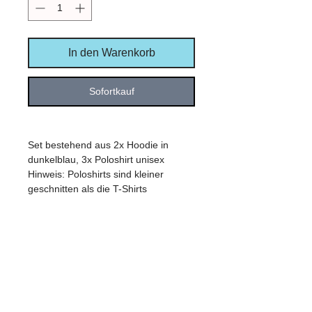
In den Warenkorb
Sofortkauf
Set bestehend aus 2x Hoodie in
dunkelblau, 3x Poloshirt unisex
Hinweis: Poloshirts sind kleiner
geschnitten als die T-Shirts
PRODUKTINFO
siehe jeweiliges Produkt
RÜCKGABEBEDINGUNGEN
Die Frist für die Rückgabe der
PREISE inkl. 20% MwSt.
Originalware beträgt 14 Tage ab