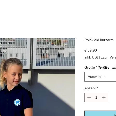
Polokleid kurzarm
Preis
€ 39,90
inkl. USt
|
zzgl. Ve
Größe °(Größentab
Auswählen
Anzahl
*