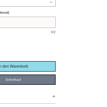
ional)
0/2
In den Warenkorb
Sofortkauf
mwolle (Bio), 30 % Polyester