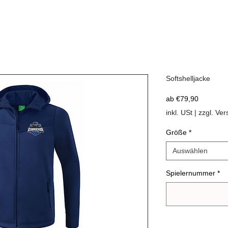
Softshelljacke
Sale-
ab
€79,90
Preis
inkl. USt
|
zzgl. Ve
Größe
*
Auswählen
Spielernummer
*